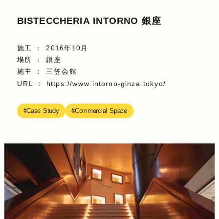
BISTECCHERIA INTORNO 銀座
施工
2016年10月
場所
銀座
施主
三笠会館
URL
https://www.intorno-ginza.tokyo/
Case Study
Commercial Space