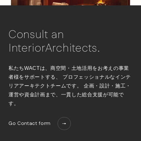
Consult an
InteriorArchitects.
ワクトでは、デザイン設計からシンボリックなアー
トデザインまですべてを担い、統⼀された世界観を
私たちWACTは、商空間・土地活用をお考えの事業
つくり出します。⾔うなれば、理想的な世界観の創
者様をサポートする、
プロフェッショナルなインテ
造です。
リアアーキテクトチームです。
企画・設計・施工・
運営や資金計画まで、一貫した総合支援が可能で
す。
Go Contact form